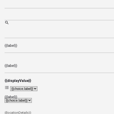
{{label}}
{{label}}
{{displayValue}}
{{label}}
{{locationDetails}}