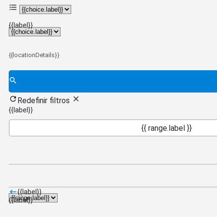
{{choice.label}}
{{label}}
{{locationDetails}}
Redefinir filtros
{{label}}
{{ range.label }}
{{label}}
{{label}}