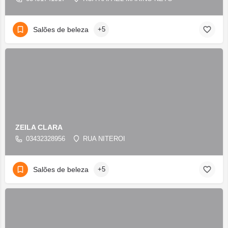
Salões de beleza
+5
ZEILA CLARA
03432328956
RUA NITEROI
Salões de beleza
+5