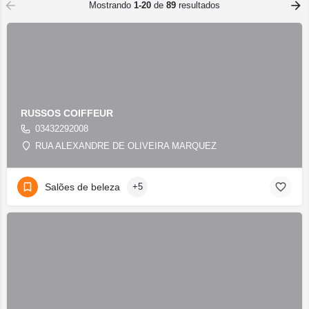
Mostrando
1-20
de
89
resultados
RUSSOS COIFFEUR
03432292008
RUA ALEXANDRE DE OLIVEIRA MARQUEZ
Salões de beleza
+5