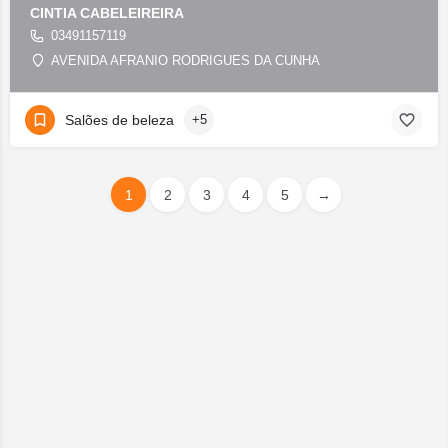
CINTIA CABELEIREIRA
03491157119
AVENIDA AFRANIO RODRIGUES DA CUNHA
Salões de beleza
+5
1
2
3
4
5
→