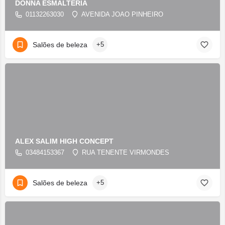
DONNA ESMALTERIA
01132263030
AVENIDA JOAO PINHEIRO
Salões de beleza
+5
ALEX SALIM HIGH CONCEPT
03484153367
RUA TENENTE VIRMONDES
Salões de beleza
+5