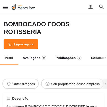
BOMBOCADO FOODS
ROTISSERIA
Ligue agora
Perfil
Avaliações
Publicações
Solicitar
0
0
Obter direções
Sou proprietário dessa empresa
Descrição
A empresa BOMBOCADO FOODS ROTISSERIA atua