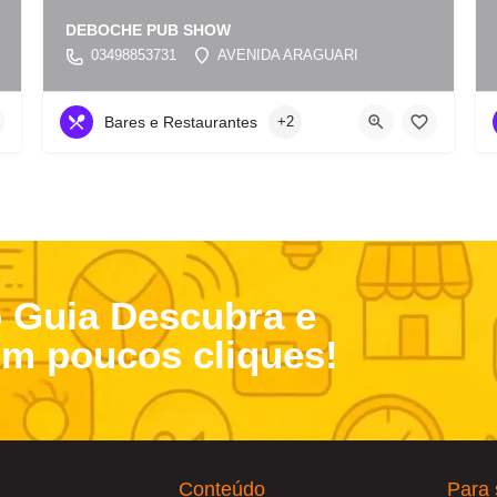
DEBOCHE PUB SHOW
03498853731
AVENIDA ARAGUARI
Bares e Restaurantes
+2
o Guia Descubra e
em poucos cliques!
Conteúdo
Para 