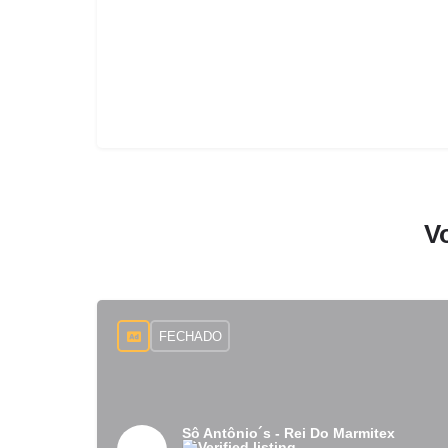
V
FECHADO
Sô Antônio´s - Rei Do Marmitex