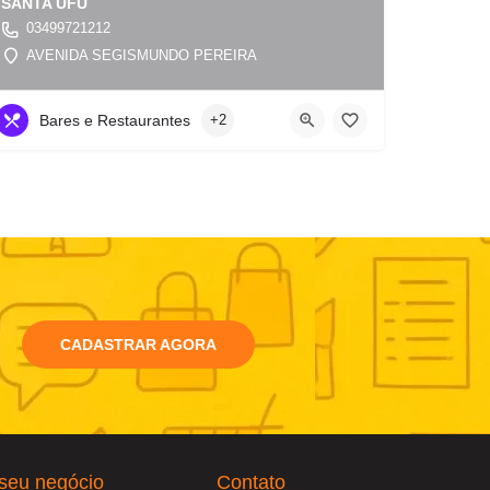
SANTA UFU
03499721212
AVENIDA SEGISMUNDO PEREIRA
Bares e Restaurantes
+2
CADASTRAR AGORA
seu negócio
Contato