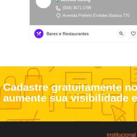
(034) 3671-1799
Avenida Prefeito Erotides Batista 770
Bares e Restaurantes
Cadastre gratuitamente n
aumente sua visibilidade 
Institucional