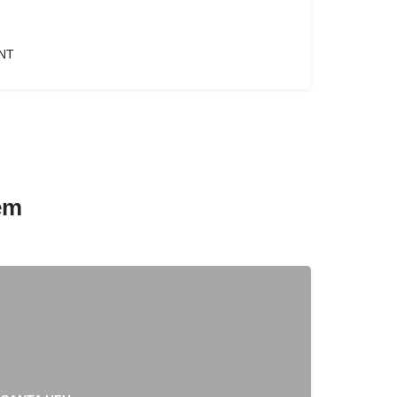
NT
em