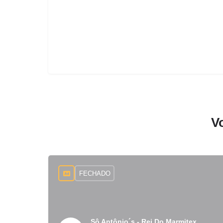
V
FECHADO
Sô Antônio´s - Rei Do Marmitex