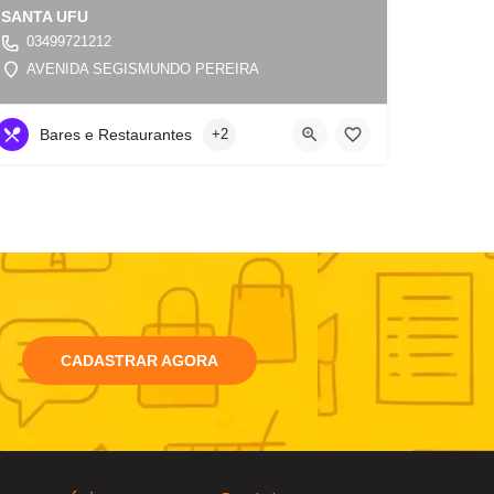
SANTA UFU
03499721212
AVENIDA SEGISMUNDO PEREIRA
Bares e Restaurantes
+2
CADASTRAR AGORA