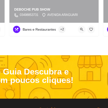
DEBOCHE PUB SHOW
03498853731
AVENIDA ARAGUARI
Bares e Restaurantes
+2
o Guia Descubra e
em poucos cliques!