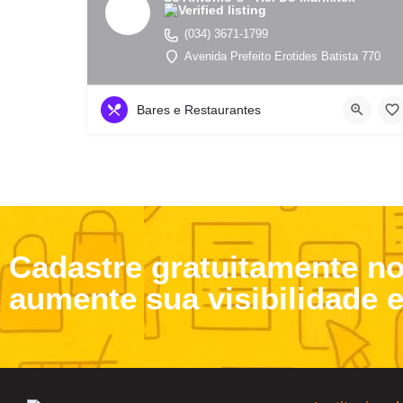
(034) 3671-1799
Avenida Prefeito Erotides Batista 770
Bares e Restaurantes
Cadastre gratuitamente n
aumente sua visibilidade 