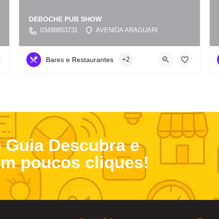
DEBOCHE PUB SHOW
03498853731
AVENIDA ARAGUARI
Bares e Restaurantes
+2
o Guia Descubra e
em poucos cliques!