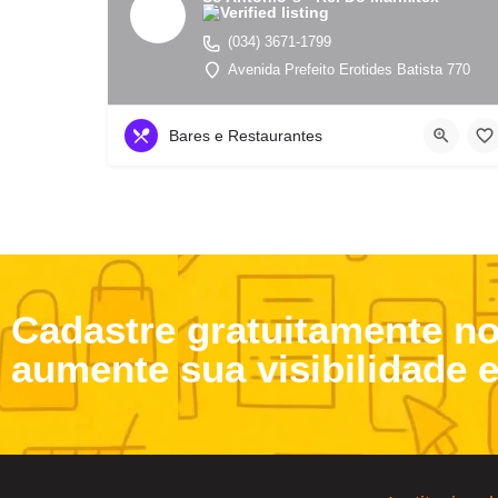
(034) 3671-1799
Avenida Prefeito Erotides Batista 770
Bares e Restaurantes
Cadastre gratuitamente n
aumente sua visibilidade 