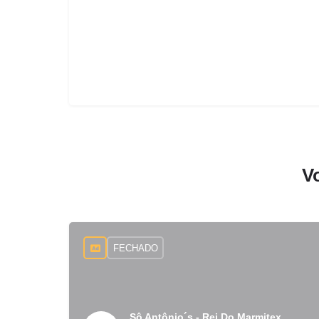
V
FECHADO
Sô Antônio´s - Rei Do Marmitex