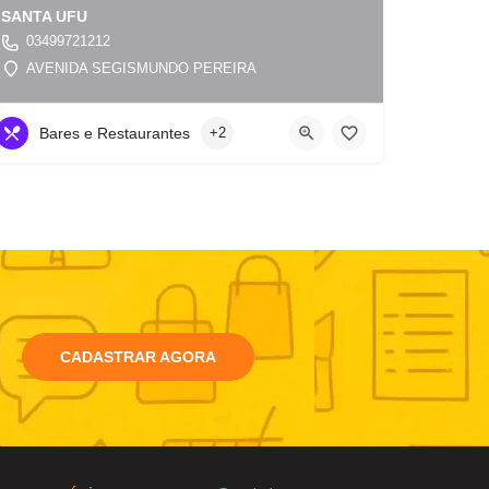
SANTA UFU
03499721212
AVENIDA SEGISMUNDO PEREIRA
Bares e Restaurantes
+2
CADASTRAR AGORA