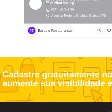
(034) 3671-1799
Avenida Prefeito Erotides Batista 770
Bares e Restaurantes
Cadastre gratuitamente n
aumente sua visibilidade 