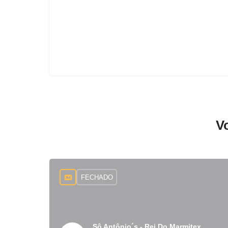
V
FECHADO
Sô Antônio´s - Rei Do Marmitex