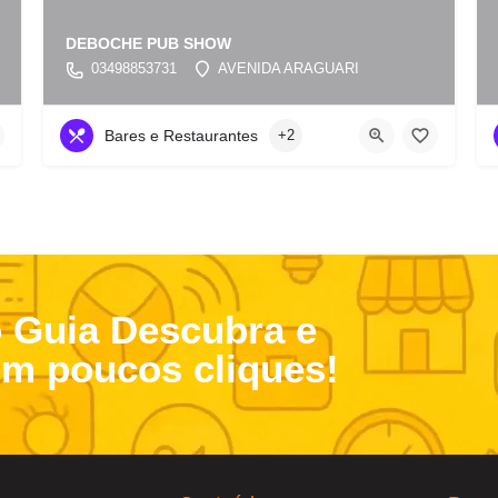
DEBOCHE PUB SHOW
03498853731
AVENIDA ARAGUARI
Bares e Restaurantes
+2
o Guia Descubra e
em poucos cliques!