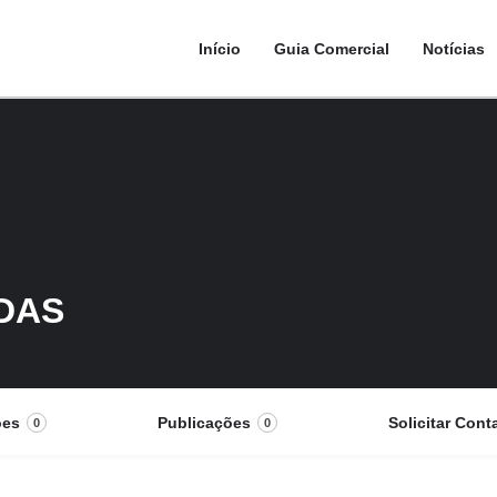
Início
Guia Comercial
Notícias
DAS
ões
Publicações
Solicitar Cont
0
0