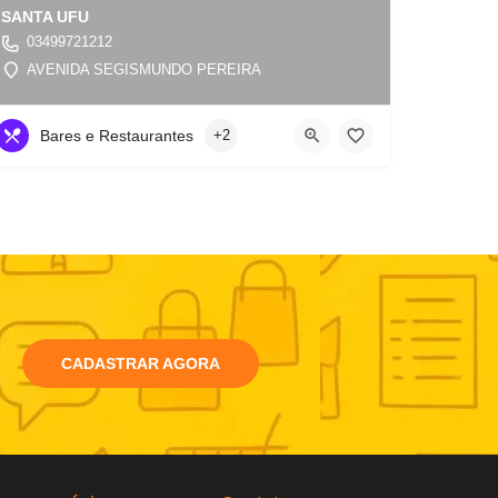
SANTA UFU
03499721212
AVENIDA SEGISMUNDO PEREIRA
Bares e Restaurantes
+2
CADASTRAR AGORA