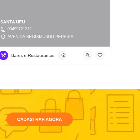
SANTA UFU
03499721212
AVENIDA SEGISMUNDO PEREIRA
Bares e Restaurantes
+2
CADASTRAR AGORA