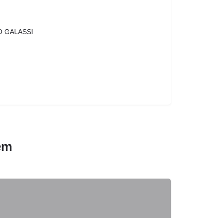
O GALASSI
em