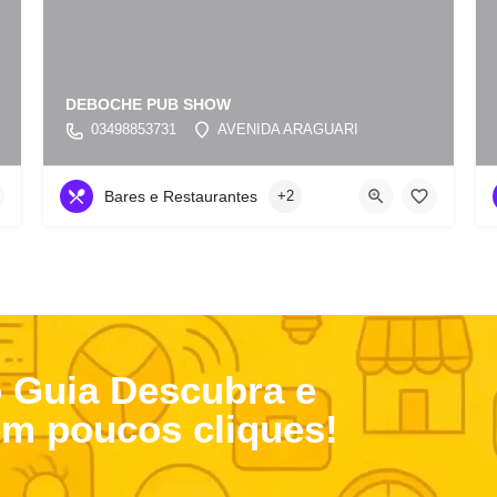
DEBOCHE PUB SHOW
03498853731
AVENIDA ARAGUARI
Bares e Restaurantes
+2
o Guia Descubra e
em poucos cliques!