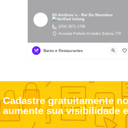
Sô Antônio´s - Rei Do Marmitex
(034) 3671-1799
Avenida Prefeito Erotides Batista 770
Bares e Restaurantes
Cadastre gratuitamente n
aumente sua visibilidade 