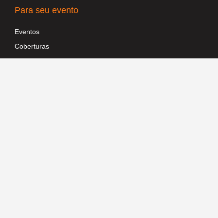
Para seu evento
Eventos
Coberturas
Divulgar Evento
Remoção de fotos
Para seu negócio
Divulgue seu negócio
Sistema de Gestão
Sistema Para Agronegócio
Sistema Para Restaurantes
Sistema Para Clínicas
Sistema Para Pet Shops