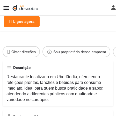
PALUMINO GRILL LTDA
Ligue agora
Perfil
Avaliações
Publicações
Solicitar
0
Obter direções
Sou proprietário dessa empresa
Descrição
Restaurante localizado em Uberlândia, oferecendo
refeições prontas, lanches e bebidas para consumo
imediato. Ideal para quem busca praticidade e sabor,
atendendo a diferentes públicos com qualidade e
variedade no cardápio.