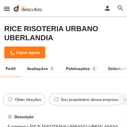
RICE RISOTERIA URBANO
UBERLANDIA
Ligue agora
Perfil
Avaliações
Publicações
Solicitar
0
0
Obter direções
Sou proprietário dessa empresa
Descrição
A empresa RICE RISOTERIA URBANO UBERLANDIA