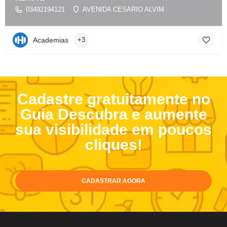
03492194121
AVENIDA CESARIO ALVIM
Academias
+3
Cadastre gratuitamente no
Guia Descubra e aumente
sua visibilidade em poucos
cliques!
CADASTRAR AGORA