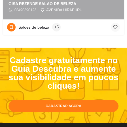
GISA REZENDE SALAO DE BELEZA
03496390123
AVENIDA UIRAPURU
Salões de beleza
+5
Cadastre gratuitamente no
Guia Descubra e aumente
sua visibilidade em poucos
cliques!
CADASTRAR AGORA