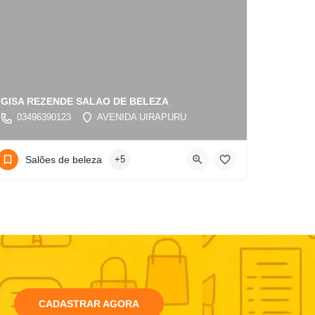
GISA REZENDE SALAO DE BELEZA
03496390123
AVENIDA UIRAPURU
Salões de beleza
+5
CADASTRAR AGORA