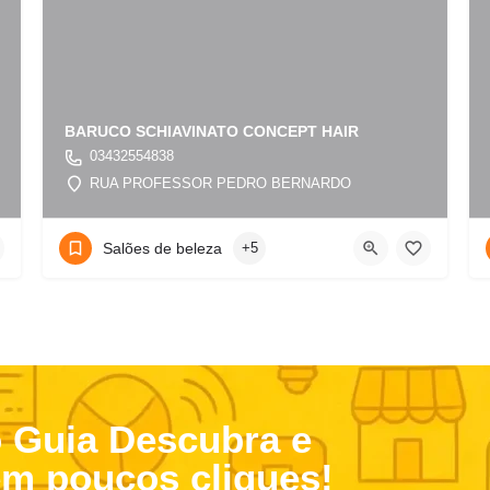
BARUCO SCHIAVINATO CONCEPT HAIR
03432554838
RUA PROFESSOR PEDRO BERNARDO
Salões de beleza
+5
o Guia Descubra e
em poucos cliques!