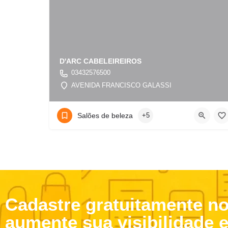
D'ARC CABELEIREIROS
03432576500
AVENIDA FRANCISCO GALASSI
Salões de beleza
+5
Cadastre gratuitamente n
aumente sua visibilidade 